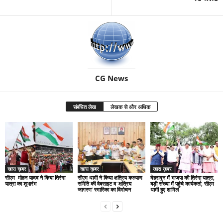
CG News
संबंधित लेख
लेखक से और अधिक
खास ख़बर
खास ख़बर
खास ख़बर
सीएम मोहन यादव ने किया तिरंगा
सीएम धामी ने किया क्षत्रिय कल्याण
देहरादून में भाजपा की तिरंगा यात्रा,
यात्रा का शुभारंभ
समिति की वेबसाइट व ‘क्षत्रिय
बड़ी संख्या में पहुंचे कार्यकर्ता, सीएम
जागरण’ स्मारिका का विमोचन
धामी हुए शामिल