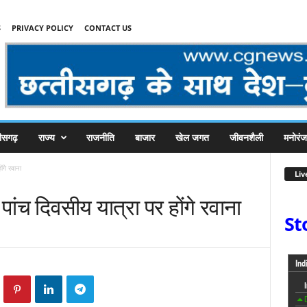
S
PRIVACY POLICY
CONTACT US
तीसगढ़
राज्य
राजनीति
बाजार
खेल जगत
जीवनशैली
मनोरं
ंगे रवाना
Liv
पांच दिवसीय यात्रा पर होंगे रवाना
St