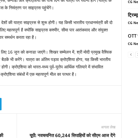
प्रस, कनाडा और क्रोएशिया की पांच दिन की यात्रा पर रवाना होंगे।यात्रा के
CG N
ेस के निमंत्रण पर साइप्रस पहुंचेंगे।
ट्रिब्
देशों की यात्रा साइप्रस से शुरू होगी। यह किसी भारतीय प्रधानमंत्री की दो
CG N
िए महत्वपूर्ण है क्योंकि साइप्रस कश्मीर, सीमा पार आतंकवाद और संयुक्त
OTT प
गातार समर्थन करता रहा है।
CG N
े लिए 16 जून को कनाडा जाएंगे। शिखर सम्मेलन में, श्री मोदी प्रमुख वैश्विक
षीय बैठकें भी करेंगे। यात्रा का अंतिम पड़ाव क्रोएशिया होगा, यह किसी भारतीय
होगी। क्रोएशिया को भारत-मध्य पूर्व-यूरोप आर्थिक गलियारे में संभावित
्रोएशिया संबंधों में एक महत्वपूर्ण मील का पत्थर है।
अगला लेख
की
यूपी: नवचयनित 60,244 सिपाहियों को सीएम आज देंगे