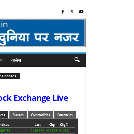
जन
आलेख
e Updates
ock Exchange Live