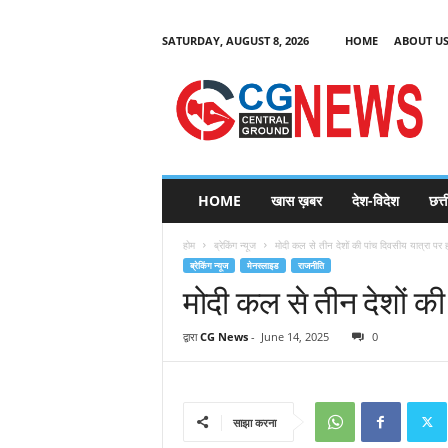
SATURDAY, AUGUST 8, 2026
HOME
ABOUT U
C
G
HOME
खास ख़बर
देश-विदेश
छत्
N
e
होम
ब्रेकिंग न्यूज
मोदी कल से तीन देशों की पांच दिवसीय यात्रा पर हो
w
ब्रेकिंग न्यूज
मेनस्लाइड
राजनीति
s
मोदी कल से तीन देशों की 
द्वारा
CG News
-
June 14, 2025
0
साझा करना