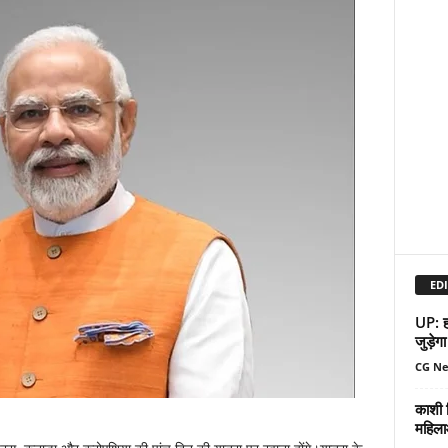
EDI
UP: हर
जुड़ेगा
CG N
काशी व
महिला