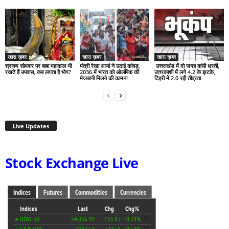
खास ख़बर
खास ख़बर
खास ख़बर
श्रावण सोमवार पर बाबा महाकाल भी
मंत्री रेखा आर्या ने उठाई कांवड़,
उत्तराखंड में दो जगह कांपी धरती,
रखते हैं उपवास, कब लगता है भोग?
2036 में भारत को ओलंपिक की
उत्तरकाशी में लगे 4.2 के झटके,
मेजबानी मिलने की कामना
टिहरी में 2.0 रही तीव्रता
Live Updates
Stock Exchange Live