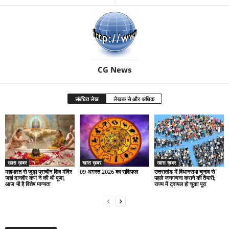
CG News
संबंधित लेख
लेखक से और अधिक
खास ख़बर
खास ख़बर
खास ख़बर
महाभारत से जुड़ा प्राचीन शिव मंदिर
09 अगस्त 2026 का राशिफल
उत्तराखंड में विधानसभा चुनाव से
जहां दानवीर कर्ण ने की थी पूजा,
पहले जनगणना कराने की तैयारी;
आज भी है विशेष मान्यता
राज्य में ट्रायल हो चुका पूरा