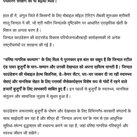
पर्यावरण
संरक्षण
को
भी
बढ़ावा
मिला।
हाल ही में, अंगुल जिले में किसानों के लिए मोबाइल सॉइल टेस्टिंग लैबकी शुरुआत श्रीमती
शालू जिन्दल ने की, जो श्री नवीन जिन्दलके दृष्टिकोण पर आधारित प्राकृतिक खेती के
मिशन का अगला चरण है।
जिन्दल फाउंडेशन की वाटरशेड विकास परियोजनाऔरबाड़ी कार्यक्रमकी तो अनेक
राष्ट्रीयमंचों पर सराहना की गई है।
“
वरिष्ठ
नागरिक
कल्याण
”
के
लिए
मिला
ये
पुरस्कार
इस
बात
का
सबूत
है
कि
जिन्दल
स्टील
एंड
पावर
बुजुर्गों
के
मान
–
सम्मान
और
उनकी
देखभाल
को
अपना
दायित्व
मानती
है।
जिन्दल
फाउंडेशन
की
मोबाइल
हेल्थ
क्लिनिक
,
डे
–
केयर
सेंटर
,
घर
–
घर
जाकर
दी
जा
रही
स्वास्थ्य
सेवाएं
और
मानसिक
सेहत
के
लिए
परामर्श
जैसेकार्यक्रम
विशेष
रूप
से
गांवों
में
रहने
वाले
हजारों
बुजुर्गों
के
लिए
लाभकारी
साबित
हुए
हैं।
इन पहलों से बुजुर्गों के स्वास्थ्य, मानसिक
संतुलन और सामाजिक जुड़ाव में सुधार हुआ है।
फाउंडेशन जरूरतमंद बुजुर्गों के पोषण और देखभाल के लिए विभिन्नगैर-सरकारी संगठनों के
साथ साझेदारी कर रहा है और शीघ्र ही “जिन्दल अपना घर”के नाम से एक आधुनिक
सुविधा-संपन्न वृद्धाश्रम की स्थापना करने जा रहा है, जहां वरिष्ठ नागरिक गरिमापूर्ण और
स्वस्थ जीवन जी सकेंगे।