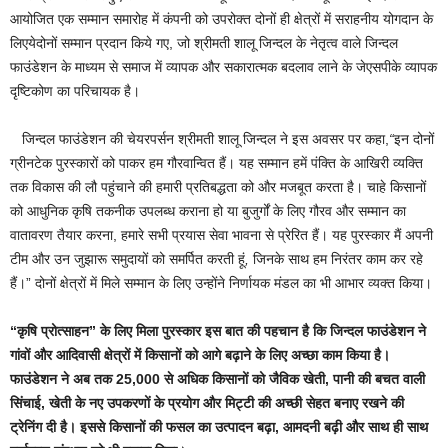
आयोजित एक सम्मान समारोह में कंपनी को उपरोक्त दोनों ही क्षेत्रों में सराहनीय योगदान के
लिएयेदोनों सम्मान प्रदान किये गए, जो श्रीमती शालू जिन्दल के नेतृत्व वाले जिन्दल
फाउंडेशन के माध्यम से समाज में व्यापक और सकारात्मक बदलाव लाने के जेएसपीके व्यापक
दृष्टिकोण का परिचायक है।
जिन्दल फाउंडेशन की चेयरपर्सन श्रीमती शालू जिन्दल ने इस अवसर पर कहा,
“
इन दोनों
ग्रीनटेक पुरस्कारों को पाकर हम गौरवान्वित हैं। यह सम्मान हमें पंक्ति के आखिरी व्यक्ति
तक विकास की लौ पहुंचाने की हमारी प्रतिबद्धता को और मजबूत करता है। चाहे किसानों
को आधुनिक कृषि तकनीक उपलब्ध कराना हो या बुजुर्गों के लिए गौरव और सम्मान का
वातावरण तैयार करना, हमारे सभी प्रयास सेवा भावना से प्रेरित हैं। यह पुरस्कार मैं अपनी
टीम और उन जुझारू समुदायों को समर्पित करती हूं
,
जिनके साथ हम निरंतर काम कर रहे
हैं।” दोनों क्षेत्रों में मिले सम्मान के लिए उन्होंने निर्णायक मंडल का भी आभार व्यक्त किया।
“
कृषि
प्रोत्साहन
”
के
लिए
मिला
पुरस्कार
इस
बात
की
पहचान
है
कि
जिन्दल
फाउंडेशन
ने
गांवों
और
आदिवासी
क्षेत्रों
में
किसानों
को
आगे
बढ़ाने
के
लिए
अच्छा
काम
किया
है।
फाउंडेशन
ने
अब
तक
25,000
से
अधिक
किसानों
को
जैविक
खेती
,
पानी
की
बचत
वाली
सिंचाई
,
खेती
के
नए
उपकरणों
के
प्रयोग
और
मिट्टी
की
अच्छी
सेहत
बनाए
रखने
की
ट्रेनिंग
दी
है।
इससे
किसानों
की
फसल
का
उत्पादन
बढ़ा
,
आमदनी
बढ़ी
और
साथ
ही
साथ