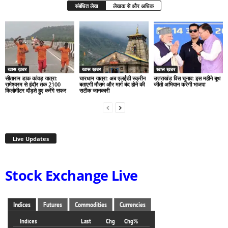
संबंधित लेख
लेखक से और अधिक
खास ख़बर
खास ख़बर
खास ख़बर
सीताराम डाक कांवड़ यात्रा:
चारधाम यात्रा: अब एलईडी स्क्रीन
उत्तराखंड विस चुनाव: इस महीने बूथ
रामेश्वरम से इंदौर तक 2100
बताएगी मौसम और मार्ग बंद होने की
जीतो अभियान करेगी भाजपा
किलोमीटर दौड़ते हुए करेंगे सफर
सटीक जानकारी
Live Updates
Stock Exchange Live