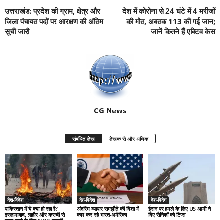
उत्तराखंड: प्रदेश की ग्राम, क्षेत्र और
देश में कोरोना से 24 घंटे में 4 मरीजों
जिला पंचायत पदों पर आरक्षण की अंतिम
की मौत, अबतक 113 की गई जान;
सूची जारी
जानें कितने हैं एक्टिव केस
CG News
संबंधित लेख
लेखक से और अधिक
देश-विदेश
देश-विदेश
देश-विदेश
पाकिस्तान में ये क्या हो रहा है?
अंतरिम व्यापार समझौते की दिशा में
ईरान पर हमले के लिए US आर्मी ने
इस्लामाबाद, लाहौर और कराची से
काम कर रहे भारत-अमेरिका
दिए सैनिकों को टिप्स