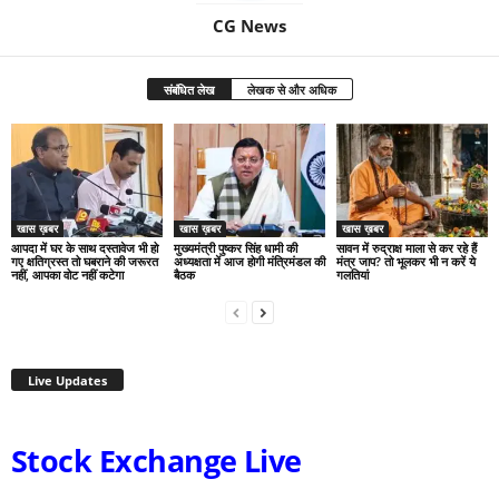
CG News
संबंधित लेख
लेखक से और अधिक
खास ख़बर
खास ख़बर
खास ख़बर
आपदा में घर के साथ दस्तावेज भी हो
मुख्यमंत्री पुष्कर सिंह धामी की
सावन में रुद्राक्ष माला से कर रहे हैं
गए क्षतिग्रस्त तो घबराने की जरूरत
अध्यक्षता में आज होगी मंत्रिमंडल की
मंत्र जाप? तो भूलकर भी न करें ये
नहीं, आपका वोट नहीं कटेगा
बैठक
गलतियां
Live Updates
Stock Exchange Live