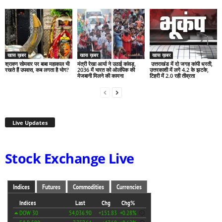
खास ख़बर
खास ख़बर
खास ख़बर
श्रावण सोमवार पर बाबा महाकाल भी
मंत्री रेखा आर्या ने उठाई कांवड़,
उत्तराखंड में दो जगह कांपी धरती,
रखते हैं उपवास, कब लगता है भोग?
2036 में भारत को ओलंपिक की
उत्तरकाशी में लगे 4.2 के झटके,
मेजबानी मिलने की कामना
टिहरी में 2.0 रही तीव्रता
Live Updates
Stock Exchange Live