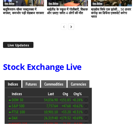
देश-विदेश
देश-विदेश
देश-विदेश
बलूचिस्तान-खैबर पख्तूनख्वा में
थाईलैंड के स्कूल में गोलीबारी, शिक्षक
ब्रह्मोस सिर्फ एक झांकी… 50 हजार
बगावत, कमजोर पड़ी शहबाज सरकार
और छात्र समेत 4 लोगों की मौत
करोड़ का डिफेंस एक्सपोर्ट करेगा
भारत
Live Updates
Stock Exchange Live