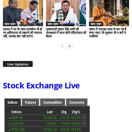
खास ख़बर
खास ख़बर
खास ख़बर
आपदा में घर के साथ दस्तावेज भी हो
मुख्यमंत्री पुष्कर सिंह धामी की
सावन में रुद्राक्ष माला से कर रहे हैं
गए क्षतिग्रस्त तो घबराने की जरूरत
अध्यक्षता में आज होगी मंत्रिमंडल की
मंत्र जाप? तो भूलकर भी न करें ये
नहीं, आपका वोट नहीं कटेगा
बैठक
गलतियां
Live Updates
Stock Exchange Live