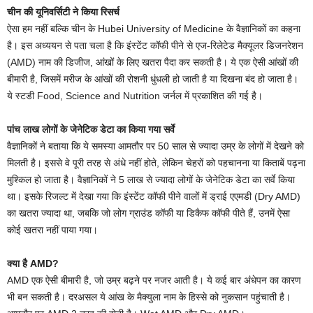
चीन की यून‍िवर्सिटी ने क‍िया र‍िसर्च
ऐसा हम नहीं बल्‍कि चीन के Hubei University of Medicine के वैज्ञानि‍कों का कहना
है। इस अध्ययन से पता चला है कि इंस्टेंट कॉफी पीने से एज-रिलेटेड मैक्यूलर डिजनरेशन
(AMD) नाम की ड‍िजीज, आंखों के ल‍िए खतरा पैदा कर सकती है। ये एक ऐसी आंखों की
बीमारी है, जिसमें मरीज के आंखों की रोशनी धुंधली हो जाती है या दिखना बंद हो जाता है।
ये स्‍टडी Food, Science and Nutrition जर्नल में प्रकाश‍ित की गई है।
पांच लाख लोगों के जेनेट‍िक डेटा का क‍िया गया सर्वे
वैज्ञान‍िकों ने बताया क‍ि ये समस्या आमतौर पर 50 साल से ज्यादा उम्र के लोगों में देखने को
म‍िलती है। इससे वे पूरी तरह से अंधे नहीं होते, लेकिन चेहरों को पहचानना या किताबें पढ़ना
मुश्किल हो जाता है। वैज्ञान‍िकों ने 5 लाख से ज्यादा लोगों के जेनेटिक डेटा का सर्वे किया
था। इसके र‍िजल्‍ट में देखा गया कि इंस्टेंट कॉफी पीने वालों में ड्राई एएमडी (Dry AMD)
का खतरा ज्यादा था, जबकि जो लोग ग्राउंड कॉफी या डिकैफ कॉफी पीते हैं, उनमें ऐसा
कोई खतरा नहीं पाया गया।
क्‍या है AMD?
AMD एक ऐसी बीमारी है, जो उम्र बढ़ने पर नजर आती है। ये कई बार अंधेपन का कारण
भी बन सकती है। दरअसल ये आंख के मैक्युला नाम के हिस्से को नुकसान पहुंचाती है।