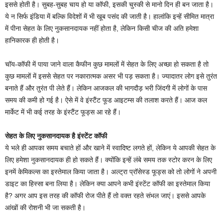
इससे होती है। सुबह-सुबह चाय हो या कॉफी, इसकी चुस्‍की से मानो द‍िन ही बन जाता है।
ये न स‍िर्फ इंड‍िया में बल्कि व‍िदेशों में भी खूब पसंद की जाती है। हालांक‍ि इन्‍हें सीमित मात्रा
में पीना सेहत के लिए नुकसानदायक नहीं होता है, लेकिन क‍िसी चीज की अत‍ि हमेशा
हान‍िकारक ही होती है।
चॉय-कॉफी में पाया जाने वाला कैफीन कुछ मामलों में सेहत के लिए अच्छा हो सकता है तो
कुछ मामलों में इससे सेहत पर नकारात्मक असर भी पड़ सकता है। ज्‍यादातर लोग इसे तुरंत
बनाते हैं और तुरंत पी लेते हैं। लेक‍िन आजकल की भागदाैड़ भरी ज‍िंदगी में लोगों के पास
समय की कमी हो गई है। ऐसे में वे इंस्‍टैंट फूड आइटम्‍स की तलाश करते हैं। आज कल
मार्केट में भी कई तरह के इंस्‍टैंट फूड्स आ रहे हैं।
सेहत के ल‍िए नुकसानदायक है इंस्‍टेंट कॉफी
ये भले ही आपका समय बचाते हों और खाने में स्‍वाद‍िष्‍ट लगते हों, लेक‍िन ये आपकी सेहत के
ल‍िए हमेशा नुकसानदायक ही हो सकते हैं। क्‍योंक‍ि इन्‍हें लंबे समय तक स्‍टोर करन के लि‍ए
इनमें केम‍िकल्‍स का इस्‍तेमाल क‍िया जाता है। अल्‍ट्रा प्रॉसेस्‍ड फूड्स को तो लोगों ने अपनी
डाइट का ह‍िस्‍सा बना ल‍िया है। लेक‍िन क्‍या आपने कभी इंस्‍टेंट कॉफी का इस्‍तेमाल क‍िया
है? अगर आप इस तरह की कॉफी रोज पीते हैं तो वक्‍त रहते संभल जाएं। इससे आपके
आंखों की रोशनी भी जा सकती है।