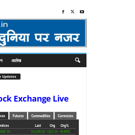
जन
आलेख
e Updates
ock Exchange Live