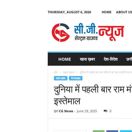
THURSDAY, AUGUST 6, 2026
HOME
ABOUT U
C
G
HOME
खास ख़बर
देश-विदेश
छत्
N
e
होम
खास ख़बर
दुनिया में पहली बार राम मंदिर में हो रहा टाइटेनियम 
w
खास ख़बर
मेनस्लाइड
s
दुनिया में पहली बार राम म
इस्तेमाल
द्वारा
CG News
-
June 29, 2025
0