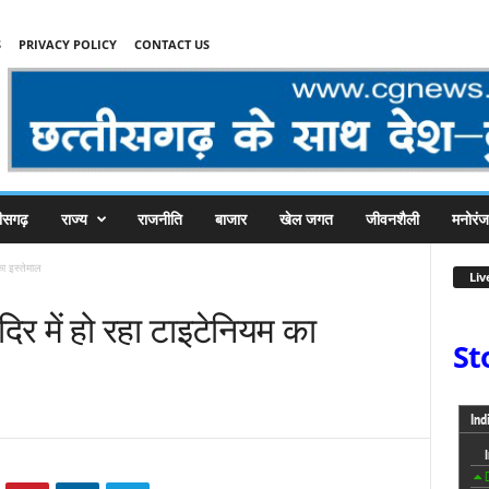
S
PRIVACY POLICY
CONTACT US
तीसगढ़
राज्य
राजनीति
बाजार
खेल जगत
जीवनशैली
मनोरं
का इस्तेमाल
Liv
ंदिर में हो रहा टाइटेनियम का
St