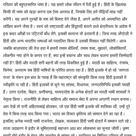
परिवार की बहुप्रसारित भाषा है। यह हमारे लोक जीवन में पैठी हुई है। हिंदी के ख़िलाफ़
किसी भी भाषा को खड़ा करना एक ऐसा अपराध है, जिसके लिए हमें पीढ़ियाँ माफ़ नहीं
करेंगी। यह अपने पुरखों के यश को बिसरा देने जैसा है, अपने अतीत को अपमानित और
लांछित करने जैसा है। स्वयं को राष्ट्रवादी और हिंदूवादी बताने वाले क्षेत्रीयता के आवेश में
इस कदर आँखों पर पट्टियाँ बाँध लेंगे, इसकी कल्पना भी डरावनी है। जिस तरह अँग्रेज़ी ने
हिंदी और अन्य भारतीय भाषाओं को पददलित किया है उसकी मिसाल नहीं मिलेगी। आज
जबकि बाज़ारवाद की तेज़ हवा में हमारी तमाम बोलियाँ, तमाम शब्द, मुहावरे, लोकोक्तियाँ,
लोकगीत नष्ट होने के कगार पर हैं, क्या इन्हें बचाना और साथ लेकर चलना हमारी जिम्मेदारी
नहीं है? हिंदी और मराठी सगी बहनों की तरह विकसित हुई हैं। मराठी का साहित्य, रंगमंच,
सिनेमा, अध्यात्म सब हिंदी भाषियों के प्रेरित करता रहा है। हिंदी इलाके में हो रहे ‘जाणता
राजा’ के मंचन इस बात के गवाह हैं कि महाराष्ट्र की संस्कृति किस तरह हिंदी इलाकों में
स्वीकृति पा रही है। हिंदी इलाकों से चुने गए सांसद, विधायक, जनप्रतिनिधि इसकी गवाही
हैं। उत्तर प्रदेश, बिहार, छत्तीसगढ़, मध्यप्रदेश के अनेक क्षेत्रों का मराठी भाषी शासकों ने
नेतृत्व किया। राजनीति से लेकर साहित्य और समाज सेवा में अपना अग्रणी स्थान बनाया।
आप देखें तो रानी अहिल्याबाई होलकर, जो एक हिंदी भाषी इलाके की शासिका थीं, उन्हें पूरे
देश में किस तरह याद किया गया। भारत का विचार कृतित्व को सम्मान देने का रहा है।
इसलिए अनेक मराठी भाषी राजनेता, लेखक, कलाकार हिंदी भाषी क्षेत्रों में सम्मान पाते रहे।
ताजा उदाहरण में इंदौर से सुमित्राताई महाजन आठ बार लोकसभा का चुनाव जीतीं। कृष्ण
मुरारी मोघे इंदौर के मेयर और खरगोन से सांसद रहे। ग्वालियर का सिंधिया परिवार भी मूलतः