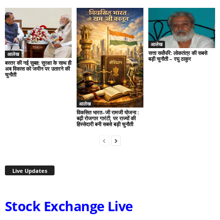
आलेख
सत्ता सर्वोपरि: लोकतंत्र की सबसे
आलेख
बड़ी चुनौती – रघु ठाकुर
बस्तर की नई सुबह: सुरक्षा के साथ ही
अब विकास को जमीन पर उतारने की
चुनौती
आलेख
विकसित भारत–जी रामजी योजना :
बढ़ी रोजगार गारंटी, पर राज्यों की
हिस्सेदारी बनी सबसे बड़ी चुनौती
Live Updates
Stock Exchange Live