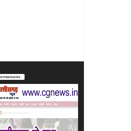
ertisements