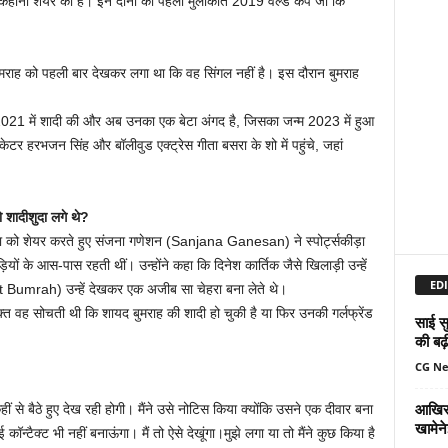
नी शेयर की है। इन दोनों की पहली मुलाकात 2019 वर्ल्ड कप जो कि
ें बुमराह को पहली बार देखकर लगा था कि वह सिंगल नहीं है। इस दौरान बुमराह
ाल 2021 में शादी की और अब उनका एक बेटा अंगद है, जिसका जन्म 2023 में हुआ
केटर हरभजन सिंह और बॉलीवुड एक्ट्रेस गीता बसरा के शो में पहुंचे, जहां
दीशुदा लगे थे?
को शेयर करते हुए संजना गणेशन (Sanjana Ganesan) ने स्पोर्ट्सकीड़ा
ों के आस-पास रहती थीं। उन्होंने कहा कि दिनेश कार्तिक जैसे खिलाड़ी उन्हें
EDI
t Bumrah) उन्हें देखकर एक अजीब सा चेहरा बना लेते थे।
क्त वह सोचती थी कि शायद बुमराह की शादी हो चुकी है या फिर उनकी गर्लफ्रेंड
साई सु
की बढ़
CG N
आखिर 
ीं से बैठे हुए देख रही होगी। मैंने उसे नोटिस किया क्योंकि उसने एक दीवार बना
खामेन
कॉन्टैक्ट भी नहीं बनाऊंगा। मैं तो ऐसे देखूंगा।मुझे लगा या तो मैंने कुछ किया है