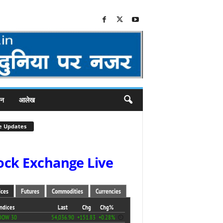
जन
आलेख
e Updates
ock Exchange Live