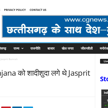
S
PRIVACY POLICY
CONTACT US
तीसगढ़
राज्य
राजनीति
बाजार
खेल जगत
जीवनशैली
मनोरं
 थे Jasprit Bumrah
Liv
njana को शादीशुदा लगे थे Jasprit
St