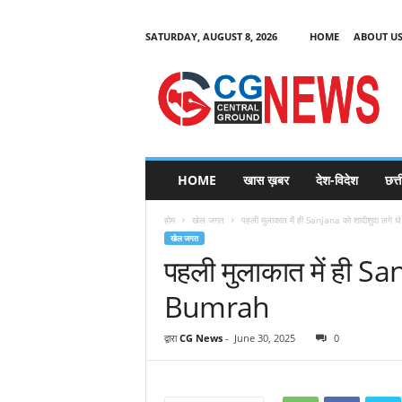
SATURDAY, AUGUST 8, 2026
HOME
ABOUT U
C
G
HOME
खास ख़बर
देश-विदेश
छत्
N
e
होम
खेल जगत
पहली मुलाकात में ही Sanjana को शादीशुदा लगे
w
खेल जगत
s
पहली मुलाकात में ही Sa
Bumrah
द्वारा
CG News
-
June 30, 2025
0