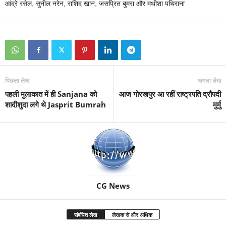
आंद्रे रसेल, सुनील नरेन, राशिद खान, जसप्रित बुमरा और मथीशा पथिराना
पिछला लेख
अगला लेख
पहली मुलाकात में ही Sanjana को
आज गोरखपुर आ रहीं राष्ट्रपति द्रौपदी
शादीशुदा लगे थे Jasprit Bumrah
मुर्मु
CG News
संबंधित लेख
लेखक से और अधिक