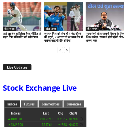
खेल जगत
खेल जगत
खेल जगत
साई सुदर्शन श्रीलंका टेस्ट सीरीज से
शुभमन गिल की सेना में 4 नेट बॉलर्स
मुख्यमंत्री खेल उत्कर्ष मिशन के लिए
बाहर: टीम मैनेजमेंट की बढ़ी टेंशन
की एंट्री, 7 अगस्त से अभ्यास मैच में
100 करोड़, राज्य में होगी हॉकी लीग-
पसीना बहाएगी टीम इंडिया
अरूण साव
Live Updates
Stock Exchange Live