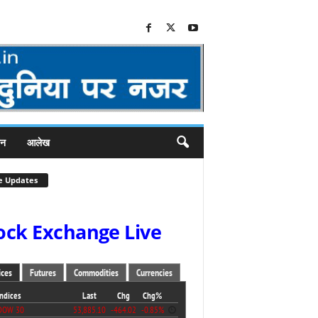
जन
आलेख
e Updates
ock Exchange Live