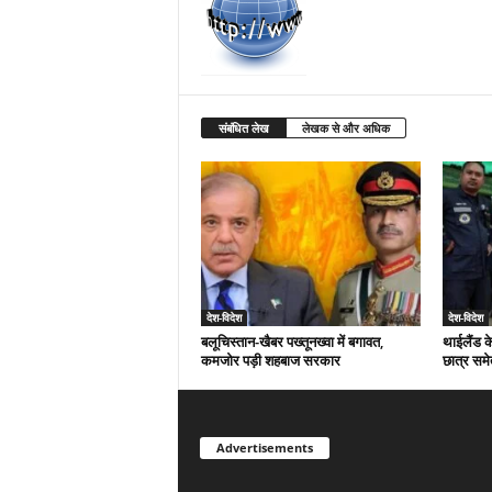
संबंधित लेख
लेखक से और अधिक
देश-विदेश
देश-विदेश
बलूचिस्तान-खैबर पख्तूनख्वा में बगावत,
थाईलैंड क
कमजोर पड़ी शहबाज सरकार
छात्र समे
Advertisements