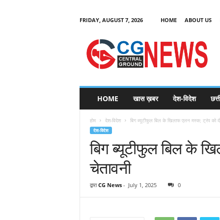
FRIDAY, AUGUST 7, 2026
HOME
ABOUT US
C
G
HOME
खास ख़बर
देश-विदेश
छत्
N
e
होम
देश-विदेश
बिग ब्यूटीफुल बिल के खिलाफ एलन मस्क; ट्रंप को द
w
देश-विदेश
s
बिग ब्यूटीफुल बिल के ख
चेतावनी
द्वारा
CG News
-
July 1, 2025
0