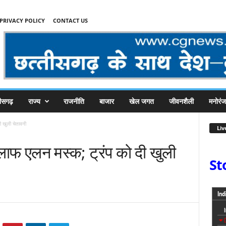
PRIVACY POLICY
CONTACT US
तीसगढ़
राज्य
राजनीति
बाजार
खेल जगत
जीवनशैली
मनोरं
ी खुली चेतावनी
Liv
िलाफ एलन मस्क; ट्रंप को दी खुली
St