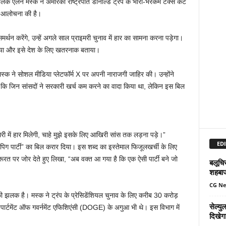
लिक एलन मस्क ने अमेरिकी राष्ट्रपति डोनाल्ड ट्रंप के भारी-भरकम टैक्स कट
ी आलोचना की है।
्थन करेंगे, उन्हें अगले साल प्राइमरी चुनाव में हार का सामना करना पड़ेगा।
या और इसे देश के लिए खतरनाक बताया।
मस्क ने सोशल मीडिया प्लेटफॉर्म X पर अपनी नाराजगी जाहिर की। उन्होंने
 जिन सांसदों ने सरकारी खर्च कम करने का वादा किया था, लेकिन इस बिल
इमरी में हार मिलेगी, चाहे मुझे इसके लिए आखिरी सांस तक लड़ना पड़े।”
EDI
ी पिग पार्टी” का बिल करार दिया। इस शब्द का इस्तेमाल फिजूलखर्ची के लिए
ूरत पर जोर देते हुए लिखा, “अब वक्त आ गया है कि एक ऐसी पार्टी बने जो
बलूचिस
शहबा
CG N
स की झलक है। मस्क ने ट्रंप के प्रेसिडेंशियल चुनाव के लिए करीब 30 करोड़
सेल्य
पार्टमेंट ऑफ गवर्नमेंट एफिशिएंसी (DOGE) के अगुआ भी थे। इस विभाग में
दिखेग