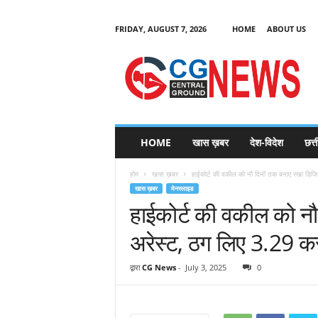
FRIDAY, AUGUST 7, 2026
HOME
ABOUT US
C
G
HOME
खास ख़बर
देश-विदेश
छत्
N
e
होम
खास ख़बर
हाईकोर्ट की वकील को नौ दिनों तक बनाए रखा डिजि
w
खास ख़बर
मेनस्लाइड
s
हाईकोर्ट की वकील को न
अरेस्ट, ठग लिए 3.29 कर
द्वारा
CG News
-
July 3, 2025
0