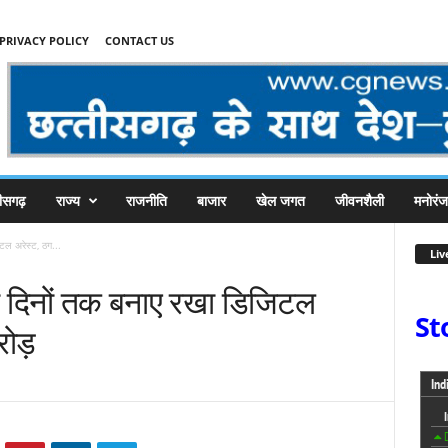
PRIVACY POLICY
CONTACT US
तीसगढ़
राज्य
राजनीति
बाजार
खेल जगत
जीवनशैली
मनोरं
टल अरेस्ट, ठग...
Liv
ौ दिनों तक बनाए रखा डिजिटल
St
ोड़