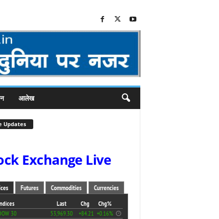
जन
आलेख
e Updates
ock Exchange Live