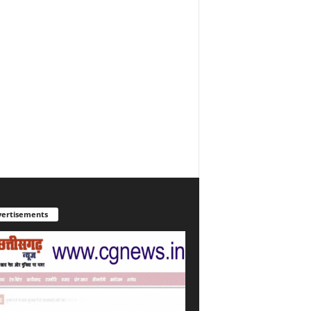
ertisements