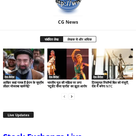
CG News
संबंधित लेख
लेखक से और अधिक
देश-विदेश
देश-विदेश
देश-विदेश
आखिर कहां गायब हैं ईरान के सुप्रीम
भारतीय मूल की महिला पर लगा
ट्रिब्यूनल रिफॉर्म्स बिल को मंजूरी,
लीडर मोजतबा खामेनेई?
‘स्टूडेंट वीजा फ्रॉड’ का झूठा आरोप
देश में बनेगा NTC
Live Updates