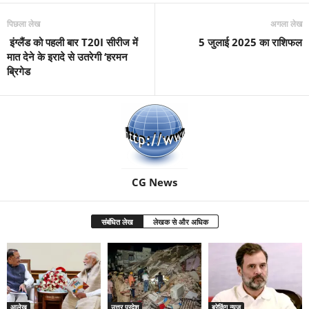
पिछला लेख
अगला लेख
इंग्‍लैंड को पहली बार T20I सीरीज में
5 जुलाई 2025 का राशिफल
मात देने के इरादे से उतरेगी ‘हरमन
ब्रिगेड
CG News
संबंधित लेख
लेखक से और अधिक
आलेख
उत्तर प्रदेश
ब्रेकिंग न्यूज