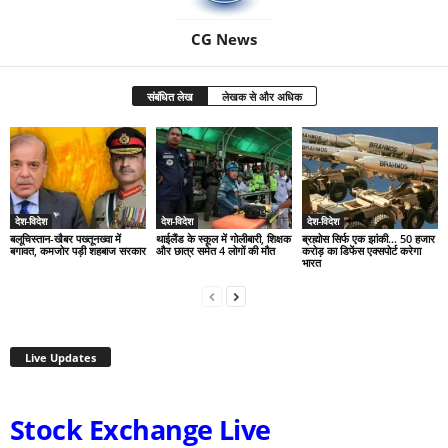
CG News
संबंधित लेख
लेखक से और अधिक
देश-विदेश
देश-विदेश
देश-विदेश
बलूचिस्तान-खैबर पख्तूनख्वा में
थाईलैंड के स्कूल में गोलीबारी, शिक्षक
ब्रह्मोस सिर्फ एक झांकी… 50 हजार
बगावत, कमजोर पड़ी शहबाज सरकार
और छात्र समेत 4 लोगों की मौत
करोड़ का डिफेंस एक्सपोर्ट करेगा
भारत
Live Updates
Stock Exchange Live