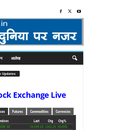
जन
आलेख
e Updates
ock Exchange Live