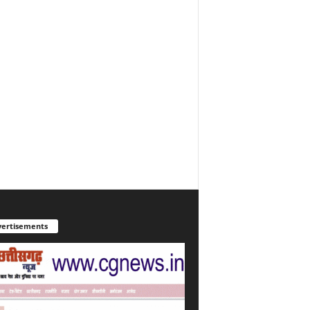
ertisements