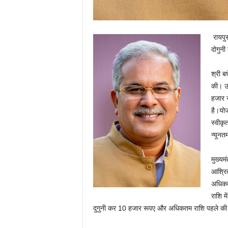
रायपुर
दोगुन
श्री ब
की। उन
हजार 
है।योज
स्वीक
न्यूनत
मुख्यम
आश्रित
अधिकत
राशि म
दुगुनी कर 10 हजार रूपए और अधिकतम राशि पहले की त