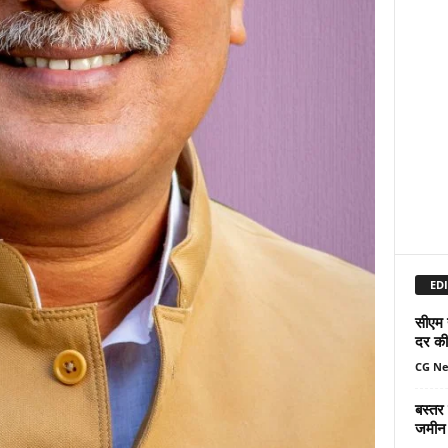
EDI
सीएम 
दर की 
CG N
बस्तर
जमीन 