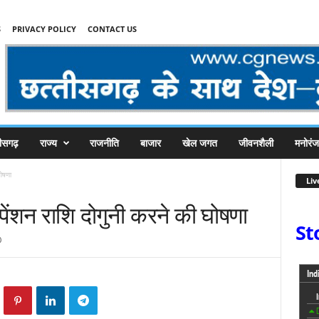
S
PRIVACY POLICY
CONTACT US
तीसगढ़
राज्य
राजनीति
बाजार
खेल जगत
जीवनशैली
मनोरं
घोषणा
Liv
 पेंशन राशि दोगुनी करने की घोषणा
St
0