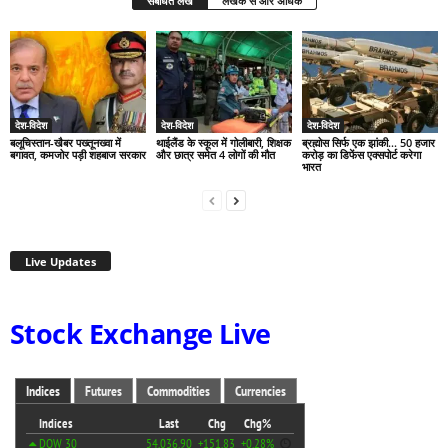
संबंधित लेख
लेखक से और अधिक
देश-विदेश
देश-विदेश
देश-विदेश
बलूचिस्तान-खैबर पख्तूनख्वा में
थाईलैंड के स्कूल में गोलीबारी, शिक्षक
ब्रह्मोस सिर्फ एक झांकी… 50 हजार
बगावत, कमजोर पड़ी शहबाज सरकार
और छात्र समेत 4 लोगों की मौत
करोड़ का डिफेंस एक्सपोर्ट करेगा
भारत
Live Updates
Stock Exchange Live