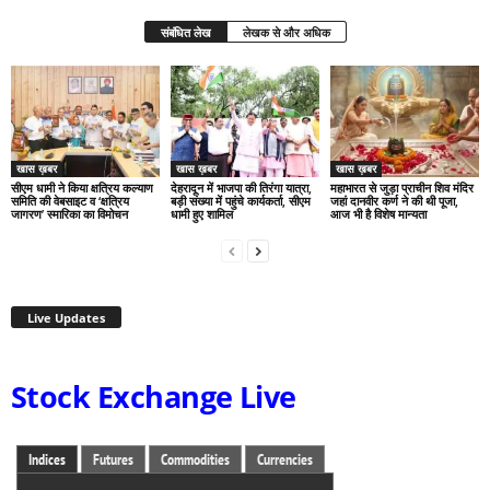
संबंधित लेख
लेखक से और अधिक
खास ख़बर
खास ख़बर
खास ख़बर
सीएम धामी ने किया क्षत्रिय कल्याण
देहरादून में भाजपा की तिरंगा यात्रा,
महाभारत से जुड़ा प्राचीन शिव मंदिर
समिति की वेबसाइट व ‘क्षत्रिय
बड़ी संख्या में पहुंचे कार्यकर्ता, सीएम
जहां दानवीर कर्ण ने की थी पूजा,
जागरण’ स्मारिका का विमोचन
धामी हुए शामिल
आज भी है विशेष मान्यता
Live Updates
Stock Exchange Live