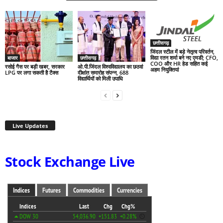
छत्तीसगढ़
जिंदल स्टील में बड़े नेतृत्व परिवर्तन,
विद्या रतन शर्मा बने नए एमडी; CFO,
बाजार
छत्तीसगढ़
COO और HR हेड सहित कई
रसोई गैस पर बड़ी खबर, सरकार
ओ.पी.जिंदल विश्वविद्यालय का छठवां
अहम नियुक्तियां
LPG पर लगा सकती है टैक्स
दीक्षांत समारोह संपन्न, 688
विद्यार्थियों को मिली उपाधि
Live Updates
Stock Exchange Live