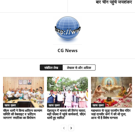
बार चीन पहुंचे जयशंकर
CG News
संबंधित लेख
लेखक से और अधिक
खास ख़बर
खास ख़बर
खास ख़बर
सीएम धामी ने किया क्षत्रिय कल्याण
देहरादून में भाजपा की तिरंगा यात्रा,
महाभारत से जुड़ा प्राचीन शिव मंदिर
समिति की वेबसाइट व ‘क्षत्रिय
बड़ी संख्या में पहुंचे कार्यकर्ता, सीएम
जहां दानवीर कर्ण ने की थी पूजा,
जागरण’ स्मारिका का विमोचन
धामी हुए शामिल
आज भी है विशेष मान्यता