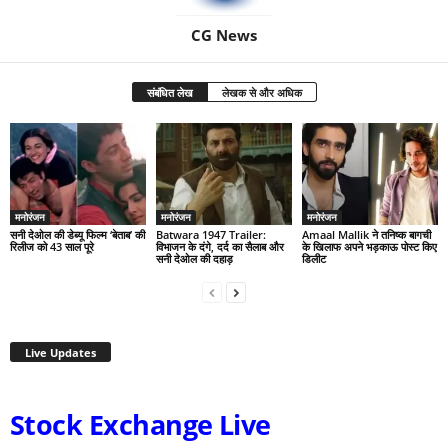
CG News
संबंधित लेख
लेखक से और अधिक
मनोरंजन
मनोरंजन
मनोरंजन
सनी देओल की डेब्यू फिल्म ‘बेताब’ की
Batwara 1947 Trailer:
Amaal Mallik ने तनिष्क बागची
रिलीज को 43 साल पूरे
विभाजन के दंगे, दर्द का सैलाब और
के खिलाफ अपने भड़काऊ पोस्ट किए
सनी देओल की दहाड़
डिलीट
Live Updates
Stock Exchange Live