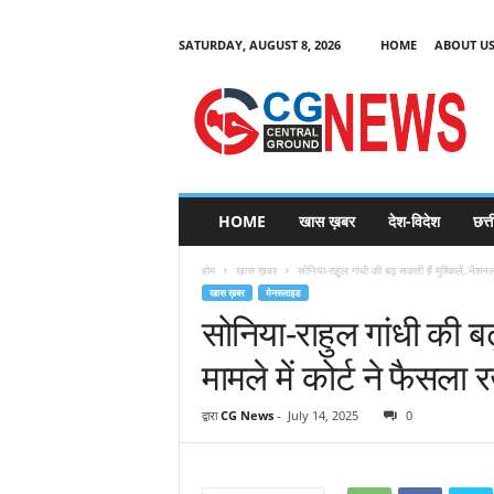
SATURDAY, AUGUST 8, 2026
HOME
ABOUT U
C
G
HOME
खास ख़बर
देश-विदेश
छत्
N
e
होम
खास ख़बर
सोनिया-राहुल गांधी की बढ़ सकती हैं मुश्किलें, नेशनल ह
w
खास ख़बर
मेनस्लाइड
s
सोनिया-राहुल गांधी की बढ़
मामले में कोर्ट ने फैसला र
द्वारा
CG News
-
July 14, 2025
0