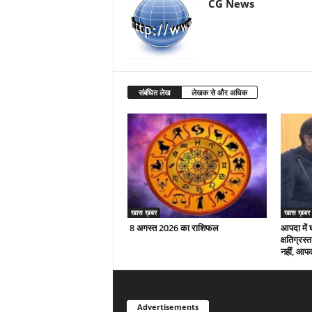
CG News
संबंधित लेख
लेखक से और अधिक
खास ख़बर
खास ख़बर
8 अगस्त 2026 का राशिफल
आपदा में 
क्षतिग्रस
नहीं, आपक
Advertisements