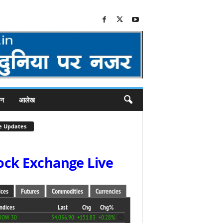
जन
आलेख
e Updates
ock Exchange Live