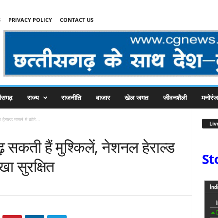
S
PRIVACY POLICY
CONTACT US
तीसगढ़
राज्य
राजनीति
बाजार
खेल जगत
जीवनशैली
मनोरं
ेराल्ड मामले में कोर्ट...
Liv
 सकती हैं मुश्किलें, नेशनल हेराल्ड
St
खा सुरक्षित