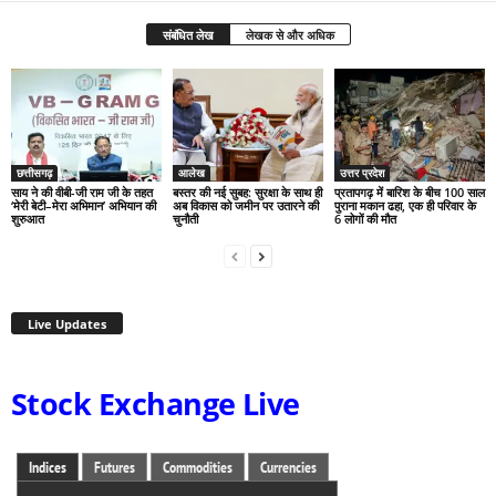
संबंधित लेख
लेखक से और अधिक
छत्तीसगढ़
आलेख
उत्तर प्रदेश
साय ने की वीबी-जी राम जी के तहत
बस्तर की नई सुबह: सुरक्षा के साथ ही
प्रतापगढ़ में बारिश के बीच 100 साल
‘मेरी बेटी–मेरा अभिमान’ अभियान की
अब विकास को जमीन पर उतारने की
पुराना मकान ढहा, एक ही परिवार के
शुरुआत
चुनौती
6 लोगों की मौत
Live Updates
Stock Exchange Live