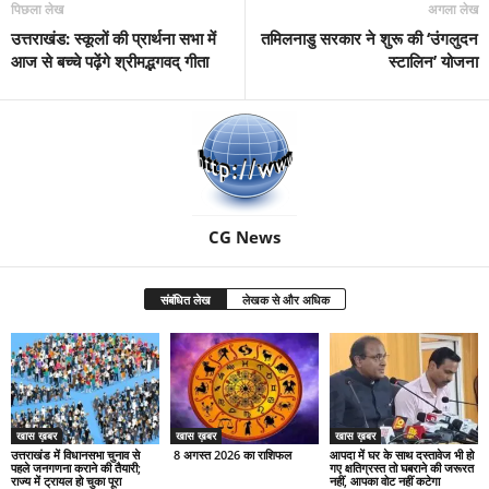
पिछला लेख
अगला लेख
उत्तराखंड: स्कूलों की प्रार्थना सभा में
तमिलनाडु सरकार ने शुरू की ‘उंगलुदन
आज से बच्चे पढ़ेंगे श्रीमद्भगवद् गीता
स्टालिन’ योजना
CG News
संबंधित लेख
लेखक से और अधिक
खास ख़बर
खास ख़बर
खास ख़बर
उत्तराखंड में विधानसभा चुनाव से
8 अगस्त 2026 का राशिफल
आपदा में घर के साथ दस्तावेज भी हो
पहले जनगणना कराने की तैयारी;
गए क्षतिग्रस्त तो घबराने की जरूरत
राज्य में ट्रायल हो चुका पूरा
नहीं, आपका वोट नहीं कटेगा