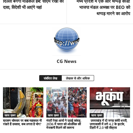
दिल्ली बनेगा मेडिकल हब: सीएम रेखा का
मध्य प्रदेश में एक और थप्पड़ कांड!
दावा, विदेशी भी आएंगे यहां
भाजपा मंडल अध्यक्ष पर BEO को
थप्पड़ मारने का आरोप
CG News
संबंधित लेख
लेखक से और अधिक
खास ख़बर
खास ख़बर
खास ख़बर
श्रावण सोमवार पर बाबा महाकाल भी
मंत्री रेखा आर्या ने उठाई कांवड़,
उत्तराखंड में दो जगह कांपी धरती,
रखते हैं उपवास, कब लगता है भोग?
2036 में भारत को ओलंपिक की
उत्तरकाशी में लगे 4.2 के झटके,
मेजबानी मिलने की कामना
टिहरी में 2.0 रही तीव्रता