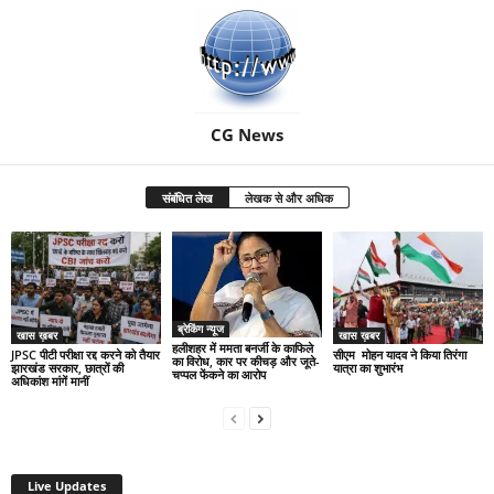
CG News
संबंधित लेख
लेखक से और अधिक
ब्रेकिंग न्यूज
खास ख़बर
खास ख़बर
हलीशहर में ममता बनर्जी के काफिले
JPSC पीटी परीक्षा रद्द करने को तैयार
सीएम मोहन यादव ने किया तिरंगा
का विरोध, कार पर कीचड़ और जूते-
झारखंड सरकार, छात्रों की
यात्रा का शुभारंभ
चप्पल फेंकने का आरोप
अधिकांश मांगें मानीं
Live Updates