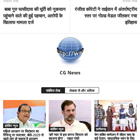
पिछला लेख
अगला लेख
बाबा गुरु घासीदास की मूर्ति को नुकसान
रंजीता कोरेटी ने ताईवान में अंतर्राष्ट्रीय
पहुंचाने वाले की हुई पहचान, आरोपी के
स्तर पर गोल्ड मेडल जीतकर रचा
खिलाफ मामला दर्ज
इतिहास
CG News
संबंधित लेख
लेखक से और अधिक
ब्रेकिंग न्यूज
ब्रेकिंग न्यूज
छत्तीसगढ़
महिला आरक्षण पर चिदंबरम का
‘हमें प्यार से इस करप्ट सिस्टम को
सेन शक्ति सम्मेलन में सीएम साय के
रिजिजू पर पलटवार, बोले-2029 से
बदलना होगा’ : राहुल गांधी
बड़े ऐलान, सामुदायिक भवन के लिए
पहले लागू हो सकता है आरक्षण