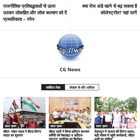
राजनीतिक प्रतिबद्धताओं से ऊपर
क्या रोज अंडे खाने से बढ़ सकता है
उठकर लोकहित और लोक कल्याण को दें
कोलेस्ट्रॉल? यहां जानें
प्राथमिकता – रमेन
CG News
संबंधित लेख
लेखक से और अधिक
खास ख़बर
खास ख़बर
खास ख़बर
सीएम मोहन यादव ने किया तिरंगा
सीएम धामी ने किया क्षत्रिय कल्याण
देहरादून में भाजपा की तिरंगा यात्रा,
यात्रा का शुभारंभ
समिति की वेबसाइट व ‘क्षत्रिय
बड़ी संख्या में पहुंचे कार्यकर्ता, सीएम
जागरण’ स्मारिका का विमोचन
धामी हुए शामिल