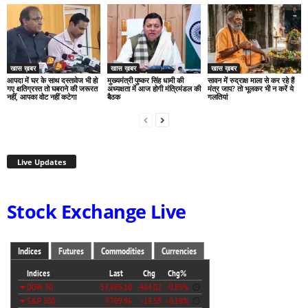
खास ख़बर
खास ख़बर
खास ख़बर
आपदा में घर के साथ दस्तावेज भी हो
मुख्यमंत्री पुष्कर सिंह धामी की
सावन में रुद्राक्ष माला से कर रहे हैं
गए क्षतिग्रस्त तो घबराने की जरूरत
अध्यक्षता में आज होगी मंत्रिमंडल की
मंत्र जाप? तो भूलकर भी न करें ये
नहीं, आपका वोट नहीं कटेगा
बैठक
गलतियां
Live Updates
Stock Exchange Live