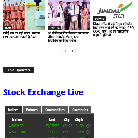
छत्तीसगढ़
जिंदल स्टील में बड़े नेतृत्व परिवर्तन,
विद्या रतन शर्मा बने नए एमडी; CFO,
बाजार
छत्तीसगढ़
COO और HR हेड सहित कई
रसोई गैस पर बड़ी खबर, सरकार
ओ.पी.जिंदल विश्वविद्यालय का छठवां
अहम नियुक्तियां
LPG पर लगा सकती है टैक्स
दीक्षांत समारोह संपन्न, 688
विद्यार्थियों को मिली उपाधि
Live Updates
Stock Exchange Live