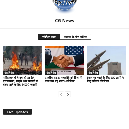
CG News
संबंधित लेख
लेखक से और अधिक
देश-विदेश
देश-विदेश
देश-विदेश
पाकिस्तान में ये क्या हो रहा है?
अंतरिम व्यापार समझौते की दिशा में
ईरान पर हमले के लिए US आर्मी ने
इस्लामाबाद, लाहौर और कराची से
काम कर रहे भारत-अमेरिका
दिए सैनिकों को टिप्स
बाहर जाने के लिए NOC जरूरी
Live Updates