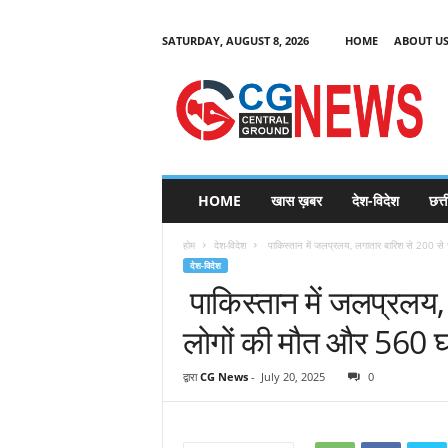
SATURDAY, AUGUST 8, 2026
HOME
ABOUT U
C
G
HOME
खास ख़बर
देश-विदेश
छत्
N
e
होम
देश-विदेश
पाकिस्तान में जलप्रलय, लगातार बारिश से 200 से ज्
w
देश-विदेश
s
पाकिस्तान में जलप्रलय,
लोगों की मौत और 560 
द्वारा
CG News
-
July 20, 2025
0