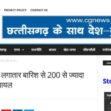
S
PRIVACY POLICY
CONTACT US
तीसगढ़
राज्य
राजनीति
बाजार
खेल जगत
जीवनशैली
मनोरं
यादा लोगों की मौत...
Liv
 लगातार बारिश से 200 से ज्यादा
St
घायल