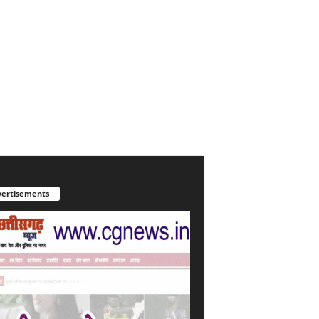
ertisements