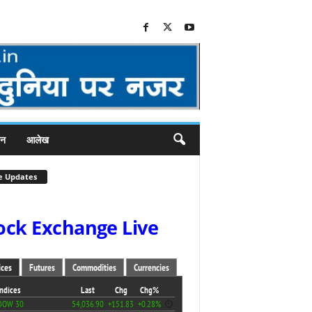
जन
आलेख
e Updates
ock Exchange Live