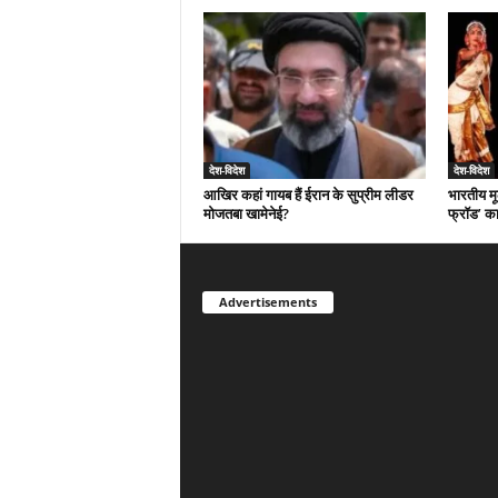
देश-विदेश
देश-विदेश
आखिर कहां गायब हैं ईरान के सुप्रीम लीडर
भारतीय मू
मोजतबा खामेनेई?
फ्रॉड’ क
Advertisements