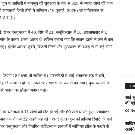
। जून के आखिरी में मानसून की शुरुआत के बाद से 200 से ज्यादा लोगों की जान
 की जानकारी जियो टीवी ने शनिवार (19 जुलाई, 2025) को पाकिस्तान के
 से दी है।
, खैबर पख्तूनख्वा में 40, सिंध में 21, बलूचिस्तान में 16, इस्लामाबाद में 1
ंकि मौत के कारण अलग-अलग थे, लकिन बताया गया कि मकान ढहने से कम से कम
ए। इसके अलावा डूबने, बिजली गिरने और भूस्खलन की वजह से भी कई लोगों
, जिसमें 182 बच्चे भी शामिल हैं। रावलपिंडी में आई अचानक बाढ़ ने घरों,
 मोहल्ले जलमग्न हो गए। जल स्तर खतरनाक रूप से बढ़ गया। कुछ इलाकों में
EDI
ं को अपना घर छोड़क भागना पड़ा।
साई सु
की बढ़
CG N
दिनों की घटनाओं में 11 लोगों की मौत हो गई और 60 लोग घायल हुए। ज्यादातर
बाद कम से कम 32 सड़कें बह गईं। अगर यूएन न्यूज की हालिया रिपोर्ट की मानें
आखिर 
ैबर पख्तूनख्वा और गिलगित बाल्टिस्तान इलाकों में ग्लेशियर झील के फटने से
खामेन