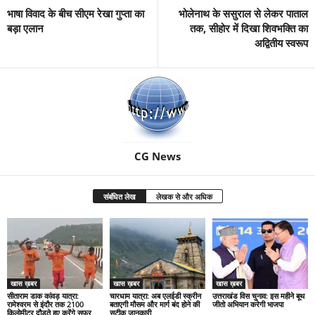
भाषा विवाद के बीच सीएम रेखा गुप्ता का
भोलेनाथ के ससुराल से लेकर पाताल
बड़ा एलान
तक, सीहोर में दिखा शिवभक्ति का
अद्वितीय स्वरूप
CG News
संबंधित लेख
लेखक से और अधिक
खास ख़बर
खास ख़बर
खास ख़बर
सीताराम डाक कांवड़ यात्रा:
चारधाम यात्रा: अब एलईडी स्क्रीन
उत्तराखंड विस चुनाव: इस महीने बूथ
रामेश्वरम से इंदौर तक 2100
बताएगी मौसम और मार्ग बंद होने की
जीतो अभियान करेगी भाजपा
किलोमीटर दौड़ते हुए करेंगे सफर
सटीक जानकारी