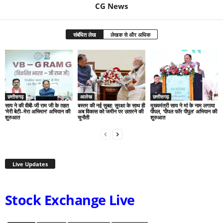
CG News
संबंधित लेख
लेखक से और अधिक
छत्तीसगढ़
आलेख
छत्तीसगढ़
साय ने की वीबी-जी राम जी के तहत
बस्तर की नई सुबह: सुरक्षा के साथ ही
मुख्यमंत्री साय ने मां के नाम लगाया
‘मेरी बेटी–मेरा अभिमान’ अभियान की
अब विकास को जमीन पर उतारने की
पीपल, ‘पीपल फॉर पीपुल’ अभियान की
शुरुआत
चुनौती
शुरुआत
Live Updates
Stock Exchange Live