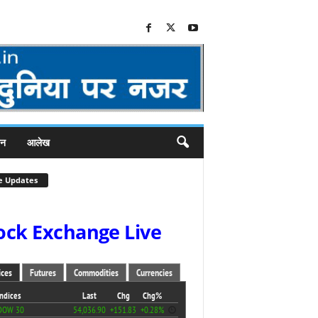
जन
आलेख
e Updates
ock Exchange Live