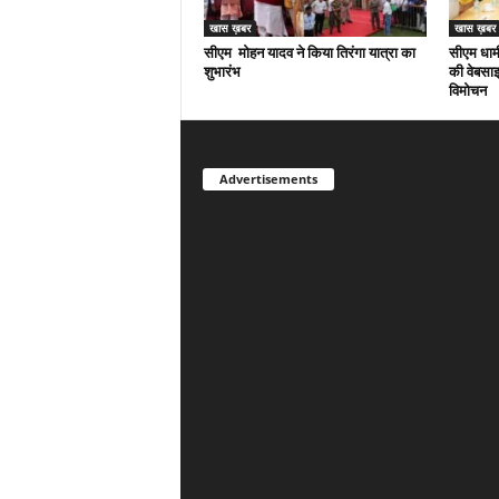
खास ख़बर
खास ख़बर
सीएम मोहन यादव ने किया तिरंगा यात्रा का
सीएम धामी
शुभारंभ
की वेबसाइ
विमोचन
Advertisements