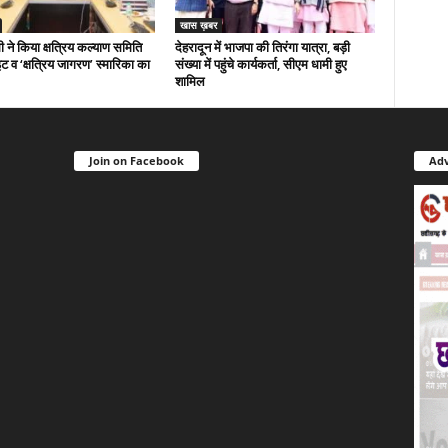
खास ख़बर
 ने किया क्षत्रिय कल्याण समिति
देहरादून में भाजपा की तिरंगा यात्रा, बड़ी
ट व ‘क्षत्रिय जागरण’ स्मारिका का
संख्या में पहुंचे कार्यकर्ता, सीएम धामी हुए
शामिल
Join on Facebook
Adv