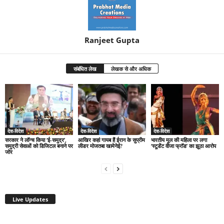
Ranjeet Gupta
संबंधित लेख
लेखक से और अधिक
देश-विदेश
देश-विदेश
देश-विदेश
सरकार ने लॉन्च किया ‘ई-समुद्र’,
आखिर कहां गायब हैं ईरान के सुप्रीम
भारतीय मूल की महिला पर लगा
समुद्री सेवाओं को डिजिटल बनाने पर
लीडर मोजतबा खामेनेई?
‘स्टूडेंट वीजा फ्रॉड’ का झूठा आरोप
जोर
Live Updates