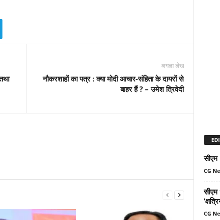
अगला लेख
 तथा
नौकरशाहों का पत्र : क्या मोदी आचार-संहिता के दायरों से
बाहर हैं ? – उमेश त्रिवेदी
EDI
सीएम म
CG N
सीएम ध
‘क्षत्
CG N