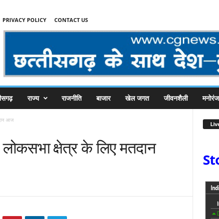
PRIVACY POLICY
CONTACT US
तीसगढ़
राज्य
राजनीति
बाजार
खेल जगत
जीवनशैली
मनोरं
मतदान आज
Liv
र लोकसभा क्षेत्र के लिए मतदान
St