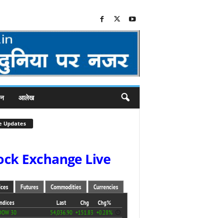
जन
आलेख
e Updates
ock Exchange Live