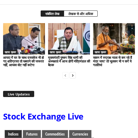
संबंधित लेख
लेखक से और अधिक
खास ख़बर
खास ख़बर
खास ख़बर
आपदा में घर के साथ दस्तावेज भी हो
मुख्यमंत्री पुष्कर सिंह धामी की
सावन में रुद्राक्ष माला से कर रहे हैं
गए क्षतिग्रस्त तो घबराने की जरूरत
अध्यक्षता में आज होगी मंत्रिमंडल की
मंत्र जाप? तो भूलकर भी न करें ये
नहीं, आपका वोट नहीं कटेगा
बैठक
गलतियां
Live Updates
Stock Exchange Live