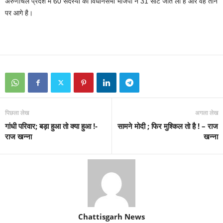
अरुणाचल प्रदेश में 60 सदस्‍यों की विधानसभा भाजपा ने 31 सीटें जीत ली हैं और वह तीन
पर आगे है।
पिछला लेख
अगला लेख
गांधी परिवार; बड़ा हुआ तो क्या हुआ !-
सामने मोदी ; फिर मुश्किल तो है ! – राज
राज खन्ना
खन्ना
Chattisgarh News