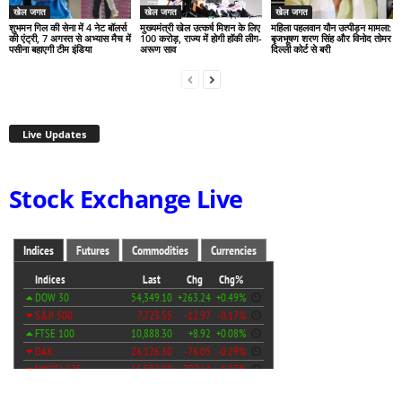
खेल जगत
खेल जगत
खेल जगत
शुभमन गिल की सेना में 4 नेट बॉलर्स
मुख्यमंत्री खेल उत्कर्ष मिशन के लिए
महिला पहलवान यौन उत्पीड़न मामला:
की एंट्री, 7 अगस्त से अभ्यास मैच में
100 करोड़, राज्य में होगी हॉकी लीग-
बृजभूषण शरण सिंह और विनोद तोमर
पसीना बहाएगी टीम इंडिया
अरूण साव
दिल्ली कोर्ट से बरी
Live Updates
Stock Exchange Live