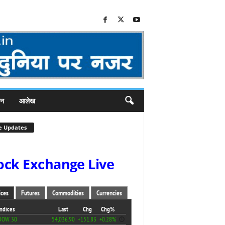
जन
आलेख
e Updates
ock Exchange Live