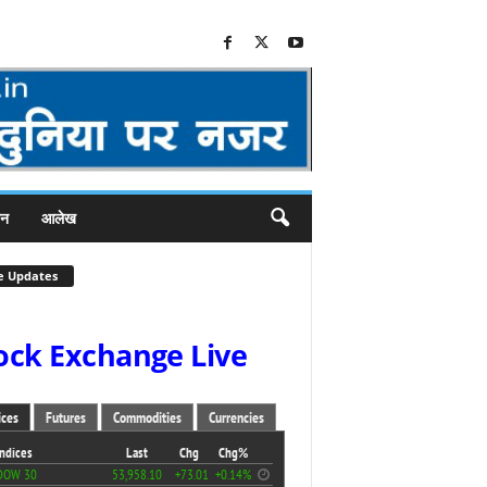
जन
आलेख
e Updates
ock Exchange Live