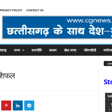
PRIVACY POLICY
CONTACT US
तीसगढ़
राज्य
राजनीति
बाजार
खेल जगत
जीवनशैली
मनोरं
Liv
ाशिफल
St