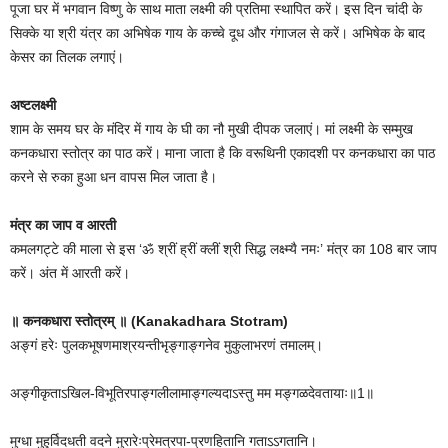
पूजा घर में भगवान विष्णु के साथ माता लक्ष्मी की प्रतिमा स्थापित करें। इस दिन चांदी के
सिक्के या श्री यंत्र का अभिषेक गाय के कच्चे दूध और गंगाजल से करें। अभिषेक के बाद
केसर का तिलक लगाएं।
अष्टलक्ष्मी
शाम के समय घर के मंदिर में गाय के घी का नौ मुखी दीपक जलाएं। मां लक्ष्मी के सम्मुख
कनकधारा स्तोत्र का पाठ करें। माना जाता है कि वरूथिनी एकादशी पर कनकधारा का पाठ
करने से रुका हुआ धन वापस मिल जाता है।
मंत्र का जाप व आरती
कमलगट्टे की माला से इस ‘ॐ श्रीं ह्रीं क्लीं श्री सिद्ध लक्ष्म्यै नमः’ मंत्र का 108 बार जाप
करें। अंत में आरती करें।
॥ कनकधारा स्तोत्रम् ॥ (Kanakadhara Stotram)
अङ्गं हरेः पुलकभूषणमाश्रयन्तीभृङ्गाङ्गनेव मुकुलाभरणं तमालम्।
अङ्गीकृताऽखिल-विभूतिरपाङ्गलीलामाङ्गल्यदाऽस्तु मम मङ्गळदेवतायाः॥1॥
मुग्धा मुहुर्विदधती वदने मुरारेःप्रेमत्रपा-प्रणहितानि गताऽऽगतानि।