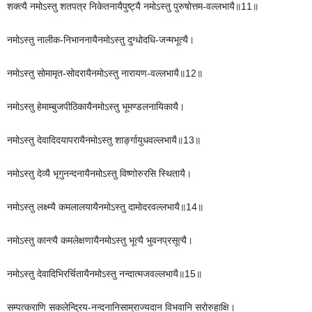
शक्त्यै नमोऽस्तु शतपत्र निकेतनायैपुष्ट्यै नमोऽस्तु पुरुषोत्तम-वल्लभायै॥11॥
नमोऽस्तु नालीक-निभाननायैनमोऽस्तु दुग्धोदधि-जन्मभूत्यै।
नमोऽस्तु सोमामृत-सोदरायैनमोऽस्तु नारायण-वल्लभायै॥12॥
नमोऽस्तु हेमाम्बुजपीठिकायैनमोऽस्तु भूमण्डलनायिकायै।
नमोऽस्तु देवादिदयापरायैनमोऽस्तु शार्ङ्गायुधवल्लभायै॥13॥
नमोऽस्तु देव्यै भृगुनन्दनायैनमोऽस्तु विष्णोरुरसि स्थितायै।
नमोऽस्तु लक्ष्म्यै कमलालयायैनमोऽस्तु दामोदरवल्लभायै॥14॥
नमोऽस्तु कान्त्यै कमलेक्षणायैनमोऽस्तु भूत्यै भुवनप्रसूत्यै।
नमोऽस्तु देवादिभिरर्चितायैनमोऽस्तु नन्दात्मजवल्लभायै॥15॥
सम्पत्कराणि सकलेन्द्रिय-नन्दनानिसाम्राज्यदान विभवानि सरोरुहाक्षि।