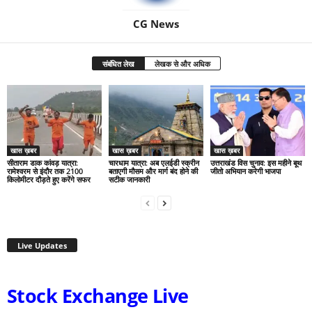
CG News
संबंधित लेख
लेखक से और अधिक
खास ख़बर
खास ख़बर
खास ख़बर
सीताराम डाक कांवड़ यात्रा:
चारधाम यात्रा: अब एलईडी स्क्रीन
उत्तराखंड विस चुनाव: इस महीने बूथ
रामेश्वरम से इंदौर तक 2100
बताएगी मौसम और मार्ग बंद होने की
जीतो अभियान करेगी भाजपा
किलोमीटर दौड़ते हुए करेंगे सफर
सटीक जानकारी
Live Updates
Stock Exchange Live