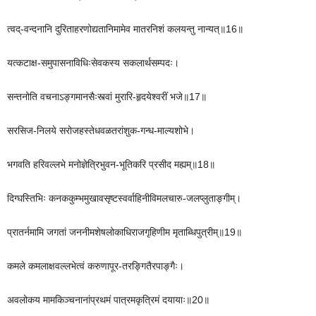
त्वद्-वन्दनानि दुरिताहरणोद्यतानिमामेव मातरनिशं कलयन्तु नान्यत्॥16॥
यत्कटाक्ष-समुपासनाविधिःसेवकस्य सकलार्थसम्पदः।
सन्तनोति वचनाऽङ्गमानसैःस्त्वां मुरारि-हृदयेश्वरीं भजे॥17॥
सरसिज-निलये सरोजहस्तेधवळतरांशुक-गन्ध-माल्यशोभे।
भगवति हरिवल्लभे मनोज्ञेत्रिभुवन-भूतिकरि प्रसीद मह्यम्॥18॥
दिग्घस्तिभिः कनककुम्भमुखावसृष्टस्वर्वाहिनीविमलचारु-जलप्लुताङ्गीम्।
प्रातर्नमामि जगतां जननीमशेषलोकाधिराजगृहिणीम मृताब्धिपुत्रीम्॥19॥
कमले कमलाक्षवल्लभेत्वं करुणापूर-तरङ्गितैरपाङ्गैः।
अवलोकय मामकिञ्चनानांप्रथमं पात्रमकृत्रिमं दयायाः॥20॥