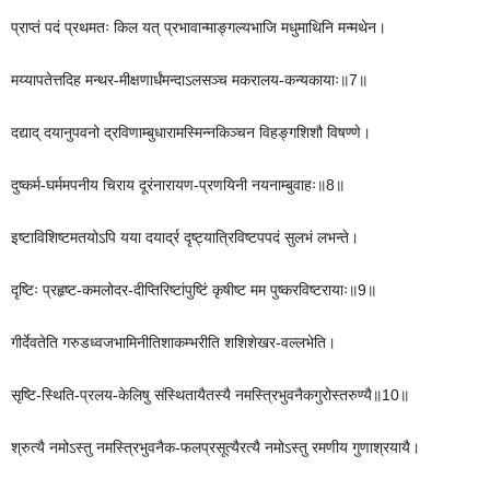
प्राप्तं पदं प्रथमतः किल यत् प्रभावान्माङ्गल्यभाजि मधुमाथिनि मन्मथेन।
मय्यापतेत्तदिह मन्थर-मीक्षणार्धंमन्दाऽलसञ्च मकरालय-कन्यकायाः॥7॥
दद्याद् दयानुपवनो द्रविणाम्बुधारामस्मिन्नकिञ्चन विहङ्गशिशौ विषण्णे।
दुष्कर्म-घर्ममपनीय चिराय दूरंनारायण-प्रणयिनी नयनाम्बुवाहः॥8॥
इष्टाविशिष्टमतयोऽपि यया दयार्द्र दृष्ट्यात्रिविष्टपपदं सुलभं लभन्ते।
दृष्टिः प्रहृष्ट-कमलोदर-दीप्तिरिष्टांपुष्टिं कृषीष्ट मम पुष्करविष्टरायाः॥9॥
गीर्देवतेति गरुडध्वजभामिनीतिशाकम्भरीति शशिशेखर-वल्लभेति।
सृष्टि-स्थिति-प्रलय-केलिषु संस्थितायैतस्यै नमस्त्रिभुवनैकगुरोस्तरुण्यै॥10॥
श्रुत्यै नमोऽस्तु नमस्त्रिभुवनैक-फलप्रसूत्यैरत्यै नमोऽस्तु रमणीय गुणाश्रयायै।