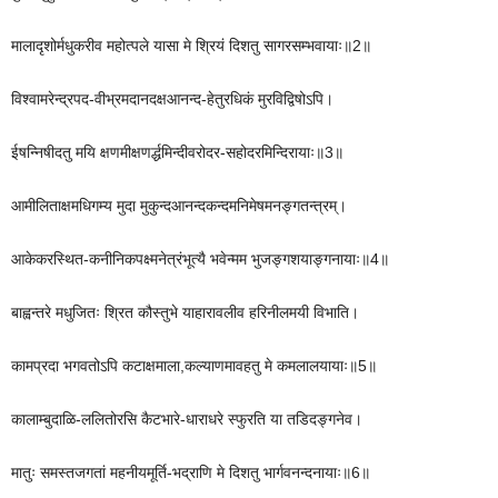
मालादृशोर्मधुकरीव महोत्पले यासा मे श्रियं दिशतु सागरसम्भवायाः॥2॥
विश्वामरेन्द्रपद-वीभ्रमदानदक्षआनन्द-हेतुरधिकं मुरविद्विषोऽपि।
ईषन्निषीदतु मयि क्षणमीक्षणर्द्धमिन्दीवरोदर-सहोदरमिन्दिरायाः॥3॥
आमीलिताक्षमधिगम्य मुदा मुकुन्दआनन्दकन्दमनिमेषमनङ्गतन्त्रम्।
आकेकरस्थित-कनीनिकपक्ष्मनेत्रंभूत्यै भवेन्मम भुजङ्गशयाङ्गनायाः॥4॥
बाह्वन्तरे मधुजितः श्रित कौस्तुभे याहारावलीव हरिनीलमयी विभाति।
कामप्रदा भगवतोऽपि कटाक्षमाला,कल्याणमावहतु मे कमलालयायाः॥5॥
कालाम्बुदाळि-ललितोरसि कैटभारे-धाराधरे स्फुरति या तडिदङ्गनेव।
मातुः समस्तजगतां महनीयमूर्ति-भद्राणि मे दिशतु भार्गवनन्दनायाः॥6॥