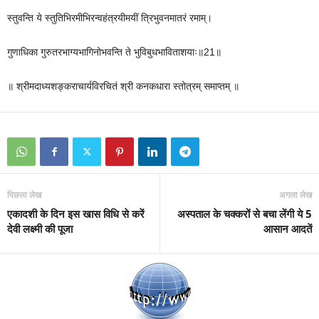
स्तुवन्ति ये स्तुतिभिरमीभिरन्वहंत्रयीमयीं त्रिभुवनमातरं रमाम्।
गुणाधिका गुरुतरभाग्यभागिनोभवन्ति ते भुविबुधभाविताशयाः॥21॥
॥ श्रीमदाध्यशङ्कराचार्यविरचितं श्री कनकधारा स्तोत्रम् समाप्तम् ॥
पिछला लेख
अगला लेख
एकादशी के दिन इस खास विधि से करें
अस्पताल के चक्करों से बचा लेंगी ये 5
देवी लक्ष्मी की पूजा
आसान आदतें