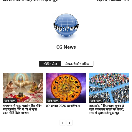
CG News
संबंधित लेख
लेखक से और अधिक
खास ख़बर
खास ख़बर
खास ख़बर
महाभारत से जुड़ा प्राचीन शिव मंदिर
09 अगस्त 2026 का राशिफल
उत्तराखंड में विधानसभा चुनाव से
जहां दानवीर कर्ण ने की थी पूजा,
पहले जनगणना कराने की तैयारी;
आज भी है विशेष मान्यता
राज्य में ट्रायल हो चुका पूरा