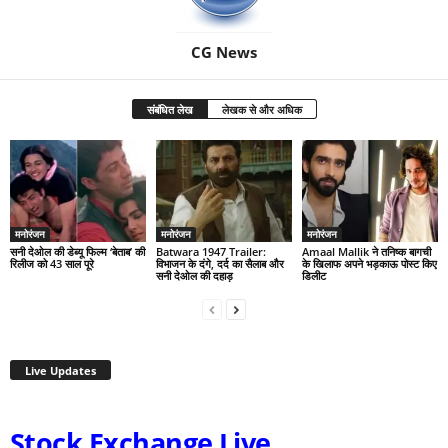
CG News
संबंधित लेख
लेखक से और अधिक
मनोरंजन
मनोरंजन
मनोरंजन
सनी देओल की डेब्यू फिल्म ‘बेताब’ की
Batwara 1947 Trailer:
Amaal Mallik ने तनिष्क बागची
रिलीज को 43 साल पूरे
विभाजन के दंगे, दर्द का सैलाब और
के खिलाफ अपने भड़काऊ पोस्ट किए
सनी देओल की दहाड़
डिलीट
Live Updates
Stock Exchange Live